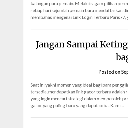
kalangan para pemain. Melalui ragam pilihan per
setiap hari sejumlah pemain baru mendaftarkan dir
membahas mengenai Link Login Terbaru Paris77,
Jangan Sampai Keting
bag
Posted on
Se
Saat ini yakni momen yang ideal bagi para penggi
tersedia, mendapatkan link gacor terbaru adalah
yang ingin mencari strategi dalam memperoleh prof
gacor yang paling baru yang dapat coba. Kami…