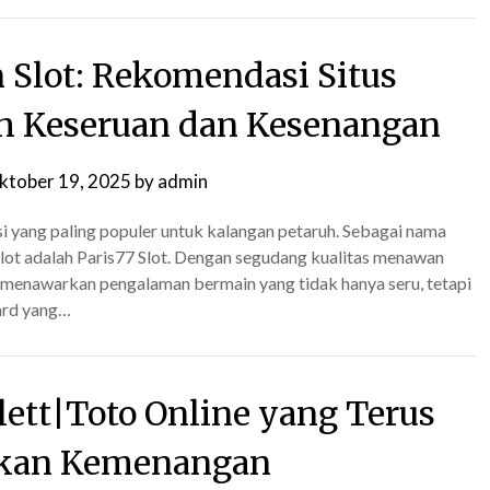
 Slot: Rekomendasi Situs
h Keseruan dan Kesenangan
ktober 19, 2025
by
admin
psi yang paling populer untuk kalangan petaruh. Sebagai nama
slot adalah Paris77 Slot. Dengan segudang kualitas menawan
 menawarkan pengalaman bermain yang tidak hanya seru, tetapi
ard yang…
ett|Toto Online yang Terus
kan Kemenangan