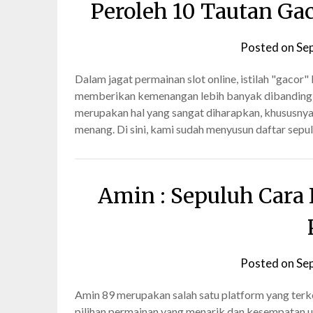
Peroleh 10 Tautan Gac
Posted on
Se
Dalam jagat permainan slot online, istilah "gaco
memberikan kemenangan lebih banyak dibanding bi
merupakan hal yang sangat diharapkan, khususnya
menang. Di sini, kami sudah menyusun daftar sepul
Amin : Sepuluh Cara
Posted on
Se
Amin 89 merupakan salah satu platform yang terk
pilihan permainan yang menarik dan kesempatan u