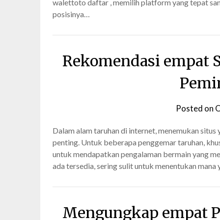
walettoto daftar , memilih platform yang tepat s
posisinya…
Rekomendasi empat Si
Pemin
Posted on
O
Dalam alam taruhan di internet, menemukan situs
penting. Untuk beberapa penggemar taruhan, khusu
untuk mendapatkan pengalaman bermain yang men
ada tersedia, sering sulit untuk menentukan man
Mengungkap empat Pa