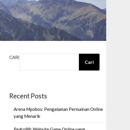
CARI
Cari
Recent Posts
Arena Mpobos: Pengalaman Permainan Online
yang Menarik
Pedro88: Website Game Online yang