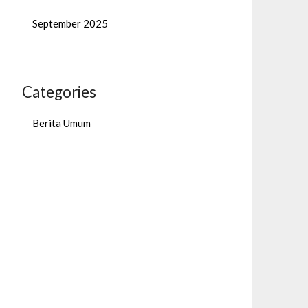
September 2025
Categories
Berita Umum