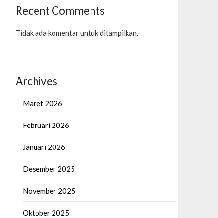
Recent Comments
Tidak ada komentar untuk ditampilkan.
Archives
Maret 2026
Februari 2026
Januari 2026
Desember 2025
November 2025
Oktober 2025