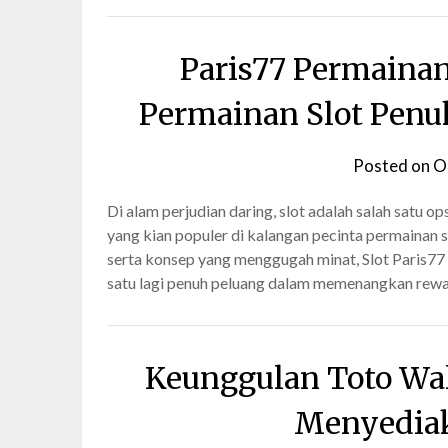
Paris77 Permainan
Permainan Slot Penu
Posted on
O
Di alam perjudian daring, slot adalah salah satu o
yang kian populer di kalangan pecinta permainan 
serta konsep yang menggugah minat, Slot Paris77
satu lagi penuh peluang dalam memenangkan rew
Keunggulan Toto Wal
Menyedia