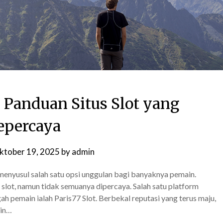
 Panduan Situs Slot yang
epercaya
ktober 19, 2025
by
admin
menyusul salah satu opsi unggulan bagi banyaknya pemain.
lot, namun tidak semuanya dipercaya. Salah satu platform
gah pemain ialah Paris77 Slot. Berbekal reputasi yang terus maju,
gin…