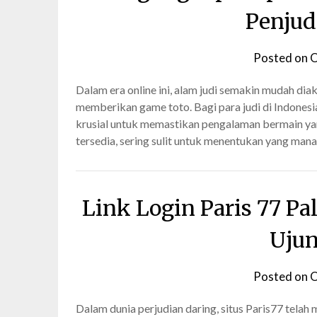
Penjud
Posted on
O
Dalam era online ini, alam judi semakin mudah di
memberikan game toto. Bagi para judi di Indonesi
krusial untuk memastikan pengalaman bermain ya
tersedia, sering sulit untuk menentukan yang man
Link Login Paris 77 P
Ujun
Posted on
O
Dalam dunia perjudian daring, situs Paris77 telah