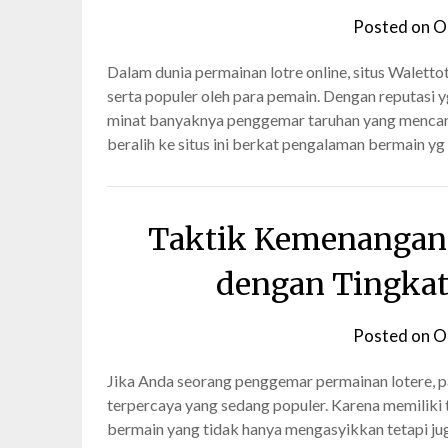
Posted on
O
Dalam dunia permainan lotre online, situs Walettot
serta populer oleh para pemain. Dengan reputasi yg
minat banyaknya penggemar taruhan yang mencari
beralih ke situs ini berkat pengalaman bermain y
Taktik Kemenangan d
dengan Tingka
Posted on
O
Jika Anda seorang penggemar permainan lotere, pa
terpercaya yang sedang populer. Karena memiliki
bermain yang tidak hanya mengasyikkan tetapi j